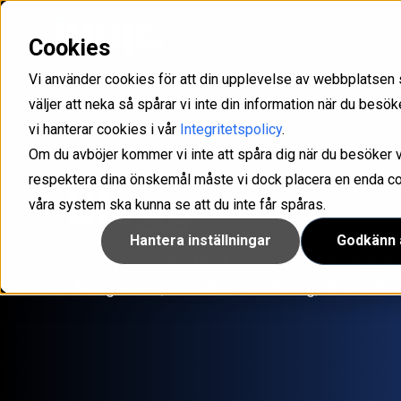
Cookies
Med Inuit som partner får ni det stöd ni behöver för att kunna skapa långsiktiga och lönsamma
Uppfyll kraven som ställs i olika direktiv och förordningar som NIS2, GDPR och ISO/IEC
Optimera er service management med våra lösningar för IT- och kundsupport med intelligens som drivs av GenAI.
Konfigurera, hantera och säkra företagets samtliga mobiler och surfplattor.
IAM-lösning för att han
Ta kontroll över din känsliga infor
Microsoft 365 hantering och rapp
Vi använder cookies för att din upplevelse av webbplatsen 
väljer att neka så spårar vi inte din information när du bes
vi hanterar cookies i vår
Integritetspolicy
.
Om du avböjer kommer vi inte att spåra dig när du besöker v
respektera dina önskemål måste vi dock placera en enda cook
Blogg
våra system ska kunna se att du inte får spåras.
Hantera inställningar
Godkänn a
Kunskap och tips för dig som jobbar med IT ino
Management, nätverksövervakning, UEM och I