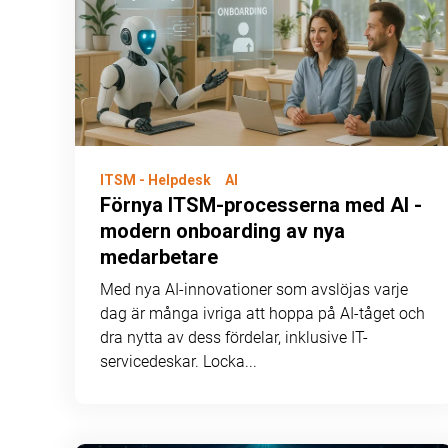
ITSM - Helpdesk
AI
Förnya ITSM-processerna med AI -
modern onboarding av nya
medarbetare
Med nya AI-innovationer som avslöjas varje
dag är många ivriga att hoppa på AI-tåget och
dra nytta av dess fördelar, inklusive IT-
servicedeskar. Locka...