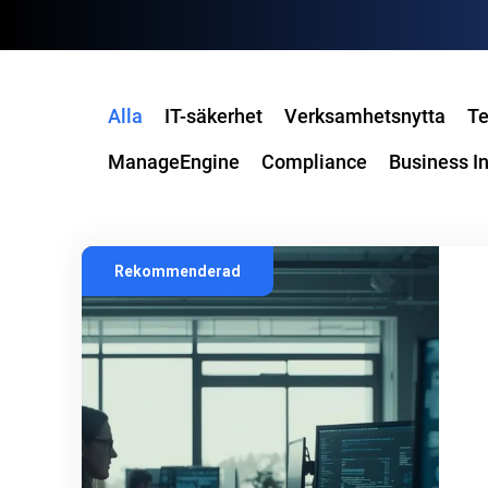
Alla
IT-säkerhet
Verksamhetsnytta
Te
ManageEngine
Compliance
Business In
Rekommenderad