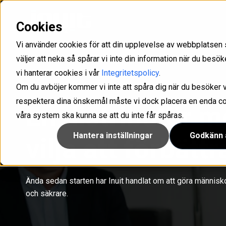
Cookies
Med Inuit som partner får ni det stöd ni behöver för att kunna skapa långsiktiga och lönsamma
Uppfyll kraven som ställs i olika direktiv och förordningar som NIS2, GDPR och ISO/IEC
Optimera er service management med våra lösningar för IT- och kundsupport med intelligens som drivs av GenAI.
Konfigurera, hantera och säkra företagets samtliga mobiler och surfplattor.
IAM-lösning för att han
Ta kontroll över din känsliga infor
Microsoft 365 hantering och rapp
Vi använder cookies för att din upplevelse av webbplatsen 
väljer att neka så spårar vi inte din information när du bes
vi hanterar cookies i vår
Integritetspolicy
.
Om du avböjer kommer vi inte att spåra dig när du besöker v
respektera dina önskemål måste vi dock placera en enda cook
En distributör m
våra system ska kunna se att du inte får spåras.
Hantera inställningar
Godkänn a
vilja att förbättr
Ända sedan starten har Inuit handlat om att göra människ
och säkrare.