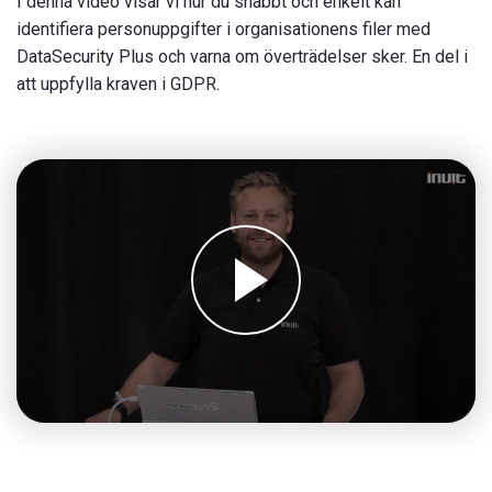
I denna video visar vi hur du snabbt och enkelt kan
identifiera personuppgifter i organisationens filer med
DataSecurity Plus och varna om överträdelser sker. En del i
att uppfylla kraven i GDPR.