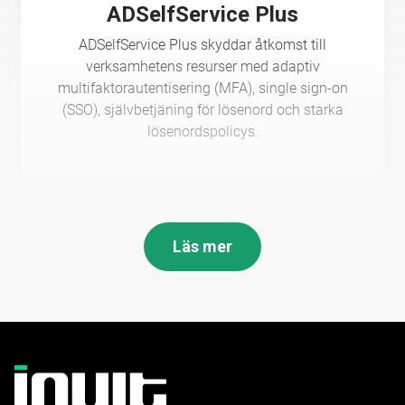
ADSelfService Plus
ADSelfService Plus skyddar åtkomst till
verksamhetens resurser med adaptiv
multifaktorautentisering (MFA), single sign-on
(SSO), självbetjäning för lösenord och starka
lösenordspolicys.
Läs mer