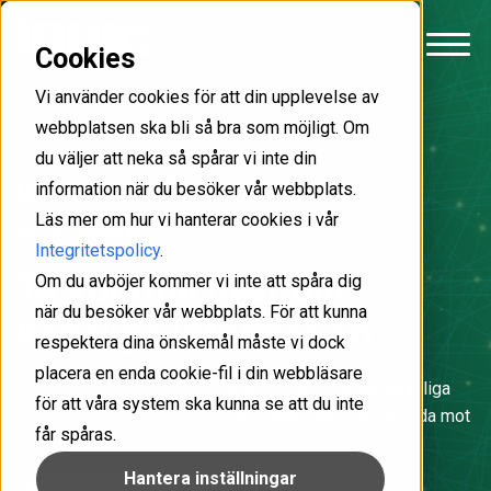
Cookies
Vi använder cookies för att din upplevelse av
webbplatsen ska bli så bra som möjligt. Om
du väljer att neka så spårar vi inte din
information när du besöker vår webbplats.
Läs mer om hur vi hanterar cookies i vår
On-premises
Integritetspolicy
.
Ta kontroll
över din
Om du avböjer kommer vi inte att spåra dig
när du besöker vår webbplats. För att kunna
känsliga information
respektera dina önskemål måste vi dock
placera en enda cookie-fil i din webbläsare
DataSecurity Plus hjälper dig ta kontroll över din känsliga
för att våra system ska kunna se att du inte
information genom att övervaka, rapportera och skydda mot
får spåras.
såväl interna som externa hot.
Hantera inställningar