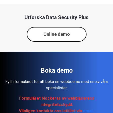
Utforska
Data Security Plus
Online demo
Boka
demo
Fyll i formuläret för att boka en webbdemo med en av våra
specialister.
Formuläret blockeras av webbläsarens
integritetsskydd.
Vänligen kontakta oss istället via
email.