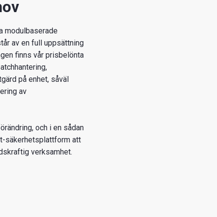
hov
da modulbaserade
r av en full uppsättning
gen finns vår prisbelönta
patchhantering,
tgärd på enhet, såväl
ering av
förändring, och i en sådan
-ett-säkerhetsplattform att
dskraftig verksamhet.