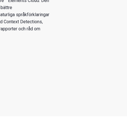
ure™ Elements Cloud. Den
bättre
turliga språkförklaringar
d Context Detections,
rapporter och råd om