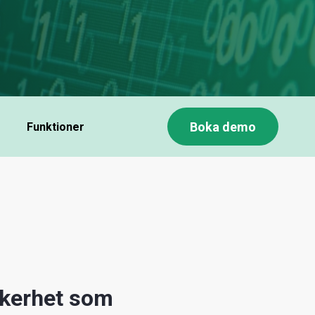
Boka demo
Funktioner
äkerhet som