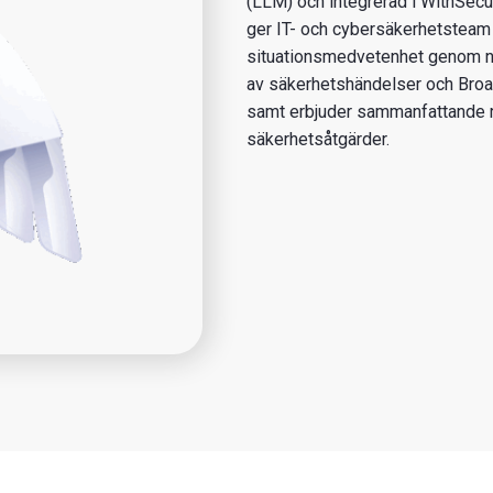
(LLM) och integrerad i WithSec
ger IT- och cybersäkerhetsteam 
situationsmedvetenhet genom na
av säkerhetshändelser och Broa
samt erbjuder sammanfattande 
säkerhetsåtgärder.