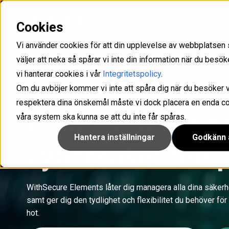
Cookies
Med Inuit som partner får ni det stöd ni behöver för att kunna skapa långsiktiga och lönsamma
Uppfyll kraven som ställs i olika direktiv och förordningar som NIS2, GDPR och ISO/IEC
Optimera er service management med våra lösningar för IT- och kundsupport med intelligens som drivs av GenAI.
Konfigurera, hantera och säkra företagets samtliga mobiler och surfplattor.
IAM-lösning för att han
Ta kontroll över din känsliga infor
Microsoft 365 hantering och rapp
Vi använder cookies för att din upplevelse av webbplatsen 
väljer att neka så spårar vi inte din information när du bes
vi hanterar cookies i vår
Integritetspolicy
.
Om du avböjer kommer vi inte att spåra dig när du besöker v
Cloud
respektera dina önskemål måste vi dock placera en enda cook
Helhetstäckand
våra system ska kunna se att du inte får spåras.
Hantera inställningar
Godkänn a
cybersäkerhetsp
WithSecure Elements låter dig managera alla dina säker
samt ger dig den tydlighet och flexibilitet du behöver för 
hot.