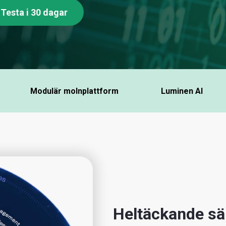
Testa i 30 dagar
Modulär molnplattform
Luminen AI
Heltäckande s