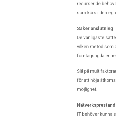
resurser de behöver
som körs i den egna
Säker anslutning
De vanligaste sätt
vilken metod som a
företagsägda enhet
Slå på multifaktora
för att höja åtkom
möjlighet.
Nätverksprestand
IT behöver kunna s