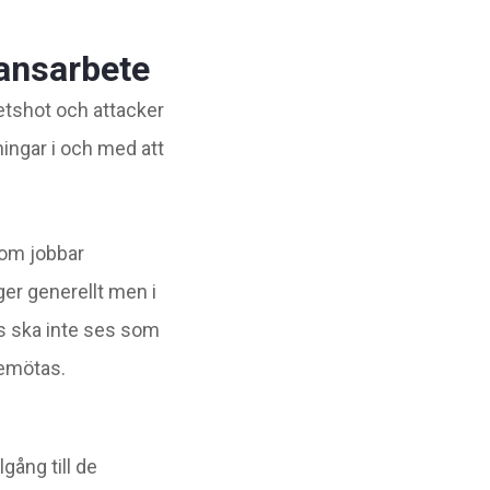
tansarbete
hetshot och attacker
ingar i och med att
 som jobbar
er generellt men i
ps ska inte ses som
bemötas.
gång till de