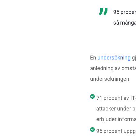
95 procen
så många 
En
undersökning
gj
anledning av omstä
undersökningen:
71 procent av IT
attacker under p
erbjuder informa
95 procent uppge