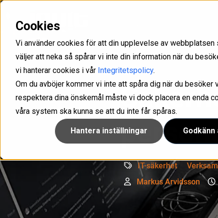
Cookies
Med Inuit som partner får ni det stöd ni behöver för att kunna skapa långsiktiga och lönsamma
Uppfyll kraven som ställs i olika direktiv och förordningar som NIS2, GDPR och ISO/IEC
Optimera er service management med våra lösningar för IT- och kundsupport med intelligens som drivs av GenAI.
Konfigurera, hantera och säkra företagets samtliga mobiler och surfplattor.
IAM-lösning för att han
Ta kontroll över din känsliga infor
Microsoft 365 hantering och rapp
Vi använder cookies för att din upplevelse av webbplatsen 
väljer att neka så spårar vi inte din information när du bes
vi hanterar cookies i vår
Integritetspolicy
.
Om du avböjer kommer vi inte att spåra dig när du besöker v
Säkerhe
respektera dina önskemål måste vi dock placera en enda cook
våra system ska kunna se att du inte får spåras.
persona
Hantera inställningar
Godkänn a
IT-säkerhet
Verksam
Markus Arvidsson