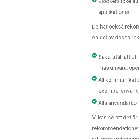
Blockera icke au
applikationer.
De har också rekom
en del av dessa re
Säkerställ att u
maskinvara, oper
All kommunikatio
exempel använd
Alla användarkon
Vi kan se att det är
rekommendationer g