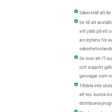
Säkerställ att de
Se till att anst
sitt jobb på ett 
acceptans för a
säkerhetsstanda
Se över att IT-s
och support gäll
genvägar som int
Tilldela inte sl
att tex. kunna in
distribuera prog