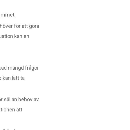
 hemmet.
höver för att göra
tuation kan en
 ökad mängd frågor
kan lätt ta
ar sällan behov av
ationen att