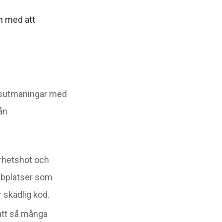
h med att
etsutmaningar med
ån
erhetshot och
bbplatser som
 skadlig kod.
att så många