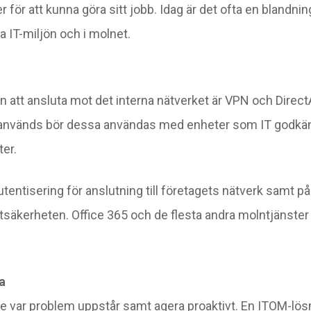
 för att kunna göra sitt jobb. Idag är det ofta en blandnin
 IT-miljön och i molnet.
en att ansluta mot det interna nätverket är VPN och Direc
nvänds bör dessa användas med enheter som IT godkänt, 
er.
utentisering för anslutning till företagets nätverk samt p
stsäkerheten. Office 365 och de flesta andra molntjänste
a
e var problem uppstår samt agera proaktivt. En ITOM-lö