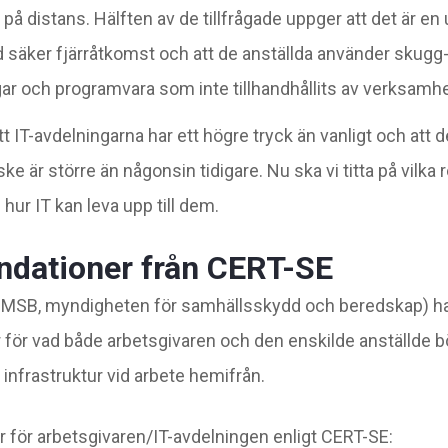
 på distans. Hälften av de tillfrågade uppger att det är en
 säker fjärråtkomst och att de anställda använder skugg-IT
ar och programvara som inte tillhandhållits av verksamhe
tt IT-avdelningarna har ett högre tryck än vanligt och att 
e är större än någonsin tidigare. Nu ska vi titta på vil
hur IT kan leva upp till dem.
ationer från CERT-SE
v MSB, myndigheten för samhällsskydd och beredskap) ha
ör vad både arbetsgivaren och den enskilde anställde bö
 infrastruktur vid arbete hemifrån.
ör arbetsgivaren/IT-avdelningen enligt CERT-SE: