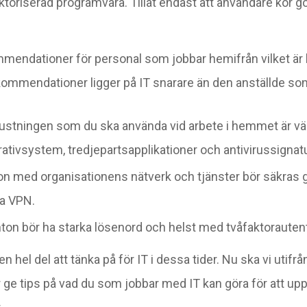
ktoriserad programvara. Tillåt endast att användare kör 
mendationer för personal som jobbar hemifrån vilket är 
kommendationer ligger på IT snarare än den anställde so
trustningen som du ska använda vid arbete i hemmet är vä
ativsystem, tredjepartsapplikationer och antivirussignatu
n med organisationens nätverk och tjänster bör säkras ge
a VPN.
ton bör ha starka lösenord och helst med tvåfaktorautent
 en hel del att tänka på för IT i dessa tider. Nu ska vi utifr
e tips på vad du som jobbar med IT kan göra för att upp