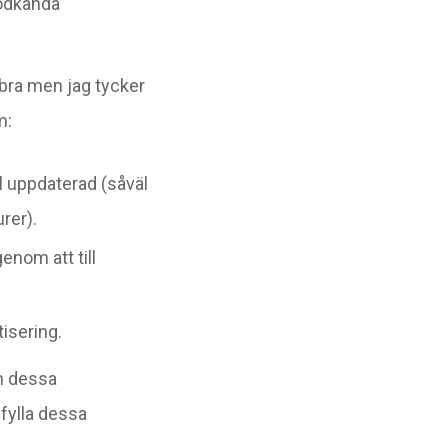
godkända
bra men jag tycker
m:
l uppdaterad (såväl
rer).
nom att till
isering.
ån dessa
fylla dessa