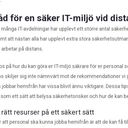
.
åd för en säker IT-miljö vid dis
t många IT-avdelningar har upplevt ett större antal säker
t att nästan alla har upplevt extra stora säkerhetsutman
arbetar på distans.
ips på hur du kan göra er IT-miljö säkrare för er personal
ps skiljer sig inte nämnvärt mot de rekommendationer vi g
obbar hemifrån har vissa blivit ännu viktigare. Dessa ti
 som ett sätt att belysa säkerhetsrisker och hur de kan 
 rätt resurser på ett säkert sätt
 att personal ska kunna jobba hemifrån är att de kan få till