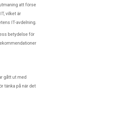
 utmaning att förse
, vilket är
tens IT-avdelning.
dess betydelse för
ka rekommendationer
r gått ut med
r tänka på när det