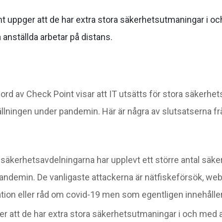
t uppger att de har extra stora säkerhetsutmaningar i oc
anställda arbetar på distans.
ord av Check Point visar att IT utsätts för stora säkerh
llningen under pandemin. Här är några av slutsatserna fr
-säkerhetsavdelningarna har upplevt ett större antal säk
andemin. De vanligaste attackerna är nätfiskeförsök, we
tion eller råd om covid-19 men som egentligen innehåller
r att de har extra stora säkerhetsutmaningar i och med 