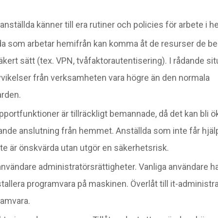
 anställda känner till era rutiner och policies för arbete i
ällda som arbetar hemifrån kan komma åt de resurser de be
säkert sätt (tex. VPN, tvåfaktorautentisering). I rådande si
vvikelser från verksamheten vara högre än den normala
rden.
upportfunktioner är tillräckligt bemannade, då det kan bli
ande anslutning från hemmet. Anställda som inte får hjälp 
e är önskvärda utan utgör en säkerhetsrisk.
utanvändare administratörsrättigheter. Vanliga användare h
stallera programvara på maskinen. Överlåt till it-administr
ramvara.