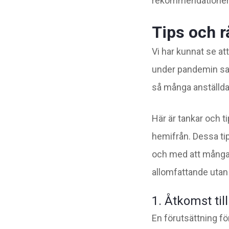
rekommendationer
Tips och r
Vi har kunnat se at
under pandemin sam
så många anställda 
Här är tankar och t
hemifrån. Dessa ti
och med att många j
allomfattande utan
1. Åtkomst till
En förutsättning för