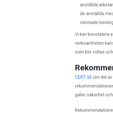
anställda arbetar
de anställda med
otestade lösning
Vi kan konstatera a
verksamheten kansk
som bör vidtas och 
Rekommend
CERT-SE
(en del a
rekommendationer f
gäller säkerhet och
Rekommendationer f