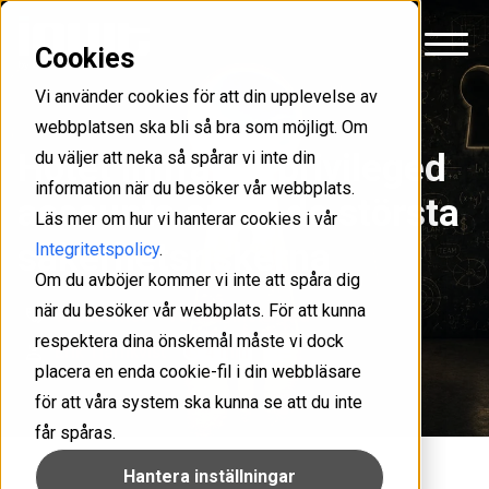
Cookies
Vi använder cookies för att din upplevelse av
webbplatsen ska bli så bra som möjligt. Om
Hotet inifrån – privileged
du väljer att neka så spårar vi inte din
information när du besöker vår webbplats.
accounts en av de största
Läs mer om hur vi hanterar cookies i vår
säkerhetsriskerna
Integritetspolicy
.
Om du avböjer kommer vi inte att spåra dig
när du besöker vår webbplats. För att kunna
IT-säkerhet
Verksamhetsnytta
respektera dina önskemål måste vi dock
Erik Tjärnkvist
4 min
placera en enda cookie-fil i din webbläsare
för att våra system ska kunna se att du inte
får spåras.
Hantera inställningar