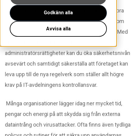
De flesta företag är medvetna om vikten av en bra
Godkänn alla
brandvägg
och antivirus. Idag är det dock det som
Avvisa alla
händer på insidan som
utgör det största hotet.
Med
en
tydligare strategi för hantering av
administratörsrättigheter
kan du öka säkerhetsnivån
avsevärt och samtidigt säkerställa
att företaget kan
leva upp till de nya regelverk som ställer allt
högre
krav på IT-avdelningens kontrollansvar.
Många organisationer lägger idag ner mycket tid,
pengar och energi på att skydda sig från externa
dataintrång och virusattacker. Ofta finns även tydliga
policys och rutiner för att säkra upp användarnas