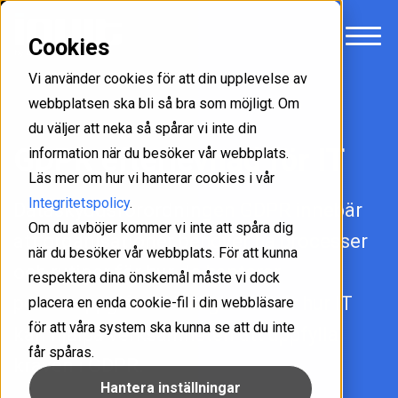
Cookies
Vi använder cookies för att din upplevelse av
webbplatsen ska bli så bra som möjligt. Om
du väljer att neka så spårar vi inte din
GDPR efterlevnad för IT
information när du besöker vår webbplats.
Läs mer om hur vi hanterar cookies i vår
Integritetspolicy
.
Dataskyddsförordningen GDPR innebär
Om du avböjer kommer vi inte att spåra dig
att organisationer behöver ha processer
när du besöker vår webbplats. För att kunna
och rutiner för hur de hanterar
respektera dina önskemål måste vi dock
personuppgifter. Vi vägleder här hur IT
placera en enda cookie-fil i din webbläsare
för att våra system ska kunna se att du inte
kan hjälpa verksamheten att uppfylla
får spåras.
kraven i GDPR.
Hantera inställningar