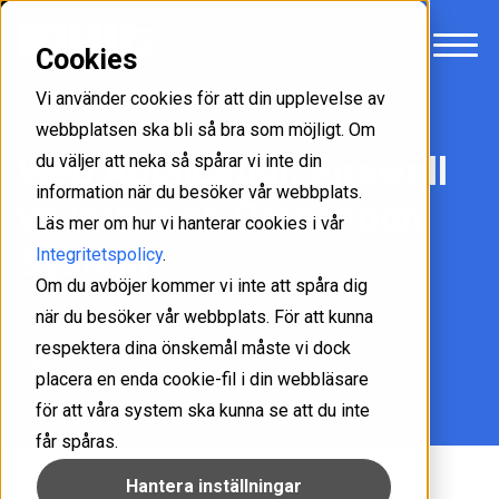
Cookies
Vi använder cookies för att din upplevelse av
webbplatsen ska bli så bra som möjligt. Om
Web Application Firewall
du väljer att neka så spårar vi inte din
information när du besöker vår webbplats.
vs Intrusion Prevention
Läs mer om hur vi hanterar cookies i vår
System
Integritetspolicy
.
Om du avböjer kommer vi inte att spåra dig
när du besöker vår webbplats. För att kunna
IT-säkerhet
Teknik
respektera dina önskemål måste vi dock
Tobias Wedin
3 min
placera en enda cookie-fil i din webbläsare
för att våra system ska kunna se att du inte
får spåras.
Hantera inställningar