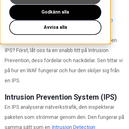
Vi är alla bekanta med
Intrusion Prevention
Godkänn alla
System
(IPS). Men vad är allt detta prat om
Web
Avvisa alla
Application Firewall
(WAF)? Vad är en Web
Application Firewall och hur skiljer den sig från en
IPS? Först, låt oss ta en snabb titt på Intrusion
Prevention, dess fördelar och nackdelar. Sen tittar vi
på hur en WAF fungerar och hur den skiljer sig från
en IPS.
Intrusion Prevention System (IPS)
En IPS analyserar nätverkstrafik, den inspekterar
paketen som strömmar genom den. Den fungerar på
samma sätt som en
Intrusion Detection