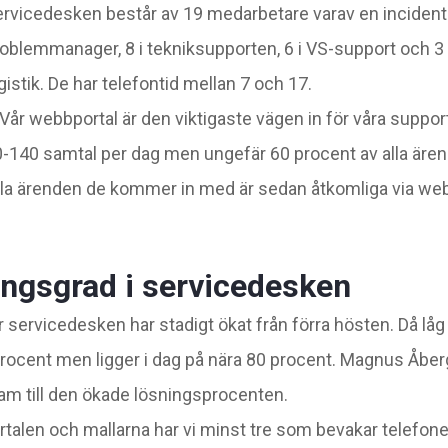
rvicedesken består av 19 medarbetare varav en incident
oblemmanager, 8 i tekniksupporten, 6 i VS-support och 3 
gistik. De har telefontid mellan 7 och 17.
Vår webbportal är den viktigaste vägen in för våra support
-140 samtal per dag men ungefär 60 procent av alla ären
lla ärenden de kommer in med är sedan åtkomliga via web
ingsgrad i servicedesken
 servicedesken har stadigt ökat från förra hösten. Då lå
procent men ligger i dag på nära 80 procent. Magnus Åberg
ram till den ökade lösningsprocenten.
alen och mallarna har vi minst tre som bevakar telefon