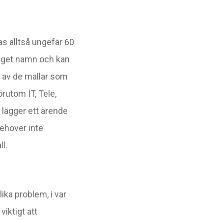
as alltså ungefär 60
 eget namn och kan
k av de mallar som
rutom IT, Tele,
lägger ett ärende
behöver inte
l.
ika problem, i var
viktigt att