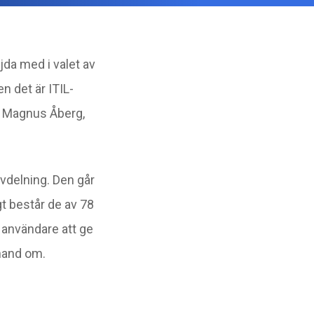
jda med i valet av
n det är ITIL-
er Magnus Åberg,
vdelning. Den går
t består de av 78
 användare att ge
 hand om.