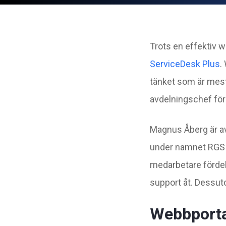
Trots en effektiv w
ServiceDesk Plus
.
tänket som är mest 
avdelningschef för
Magnus Åberg är av
under namnet RGS I
medarbetare fördel
support åt. Dessut
Webbportal