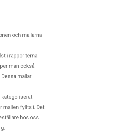
ionen och mallarna
t i rappor terna.
ipper man också
. Dessa mallar
i kategoriserat
mallen fyllts i. Det
eställare hos oss.
rg.