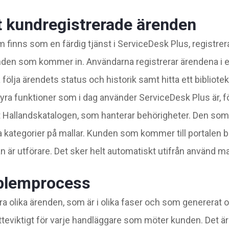
t kundregistrerade ärenden
 finns som en färdig tjänst i ServiceDesk Plus, registrer
enden som kommer in. Användarna registrerar ärendena i
 följa ärendets status och historik samt hitta ett bibliote
yra funktioner som i dag använder ServiceDesk Plus är, fö
 Hallandskatalogen, som hanterar behörigheter. Den som 
ka kategorier på mallar. Kunden som kommer till portalen 
är utförare. Det sker helt automatiskt utifrån använd mal
oblemprocess
a olika ärenden, som är i olika faser och som genererat ol
ätteviktigt för varje handläggare som möter kunden. Det är 