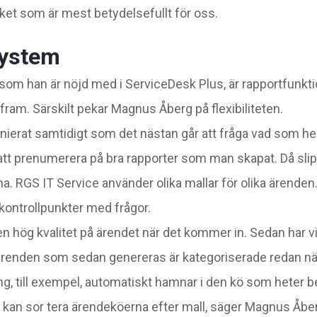
ket som är mest betydelsefullt för oss.
system
som han är nöjd med i ServiceDesk Plus, är rapportfunkt
 fram. Särskilt pekar Magnus Åberg på flexibiliteten.
nierat samtidigt som det nästan går att fråga vad som hels
tt prenumerera på bra rapporter som man skapat. Då sl
a. RGS IT Service använder olika mallar för olika ärenden
l kontrollpunkter med frågor.
r en hög kvalitet på ärendet när det kommer in. Sedan har v
ärenden som sedan genereras är kategoriserade redan när 
ing, till exempel, automatiskt hamnar i den kö som heter b
i kan sor tera ärendeköerna efter mall, säger Magnus Åbe