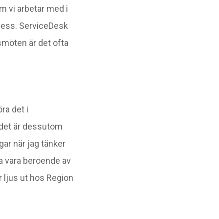
m vi arbetar med i
cess. ServiceDesk
smöten är det ofta
ra det i
 det är dessutom
gar när jag tänker
öva vara beroende av
 ljus ut hos Region