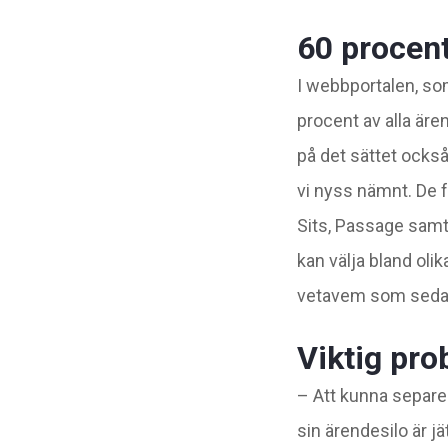
60 procen
I webbportalen, som
procent av alla är
på det sättet också
vi nyss nämnt. De f
Sits, Passage samt
kan välja bland oli
vetavem som sedan 
Viktig pr
– Att kunna separer
sin ärendesilo är j