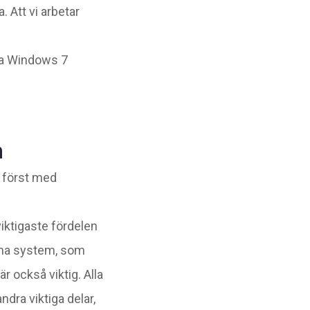
Att vi arbetar
nda Windows 7
m
r först med
viktigaste fördelen
amma system, som
r också viktig. Alla
dra viktiga delar,