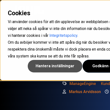
Cookies
Med Inuit som partner får ni det stöd ni behöver för att kunna skapa långsiktiga och lönsamma
Uppfyll kraven som ställs i olika direktiv och förordningar som NIS2, GDPR och ISO/IEC
Optimera er service management med våra lösningar för IT- och kundsupport med intelligens som drivs av GenAI.
Konfigurera, hantera och säkra företagets samtliga mobiler och surfplattor.
IAM-lösning för att han
Ta kontroll över din känsliga infor
Microsoft 365 hantering och rapp
Vi använder cookies för att din upplevelse av webbplatsen 
väljer att neka så spårar vi inte din information när du bes
vi hanterar cookies i vår
Integritetspolicy
.
Om du avböjer kommer vi inte att spåra dig när du besöker v
Nu har 
respektera dina önskemål måste vi dock placera en enda cook
våra system ska kunna se att du inte får spåras.
rätt IT
Hantera inställningar
Godkänn a
ManageEngine
Kund
Markus Arvidsson