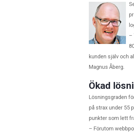
Se
pr
lo
– 
80
kunden själv och a
Magnus Åberg.
Ökad lösn
Lösningsgraden för
på strax under 55 
punkter som lett f
– Förutom webbport