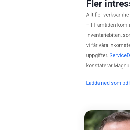
Fler intre
Allt fler verksamhe
– I framtiden komme
Inventariebiten, som
vi får våra inkomste
uppgifter.
ServiceD
konstaterar Magnu
Ladda ned som pd