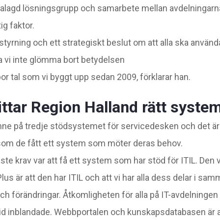
agd lösningsgrupp och samarbete mellan avdelningarna. 
tig faktor.
styrning och ett strategiskt beslut om att alla ska anvä
 ska vi inte glömma bort betydelsen
or tal som vi byggt upp sedan 2009, förklarar han.
ittar Region Halland rätt syste
inne på tredje stödsystemet för servicedesken och det ä
som de fått ett system som möter deras behov.
gaste krav var att få ett system som har stöd för ITIL. Den 
s är att den har ITIL och att vi har alla dess delar i s
ch förändringar. Åtkomligheten för alla på IT-avdelningen ä
ltid inblandade. Webbportalen och kunskapsdatabasen är an