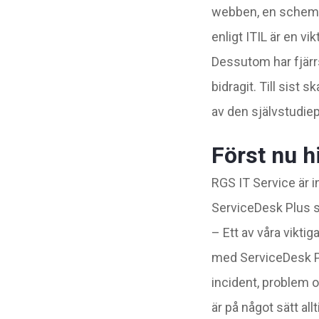
webben, en schemal
enligt ITIL är en vik
Dessutom har fjärr
bidragit. Till sist
av den självstudiep
Först nu h
RGS IT Service är 
ServiceDesk Plus 
– Ett av våra vikti
med ServiceDesk Plu
incident, problem o
är på något sätt al