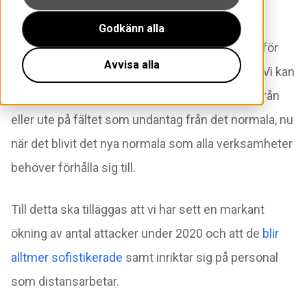
Senaste året har inneburit stora utmaningar för
Godkänn alla
organisationer i och med att förutsättningarna för
Avvisa alla
hur IT ska hanteras och säkras har förändrats. Vi kan
inte längre hantera anställda som jobbar hemifrån
eller ute på fältet som undantag från det normala, nu
när det blivit det nya normala som alla verksamheter
behöver förhålla sig till.
Till detta ska tilläggas att vi har sett en markant
ökning av antal attacker under 2020 och att de
blir
alltmer sofistikerade
samt inriktar sig på personal
som distansarbetar.