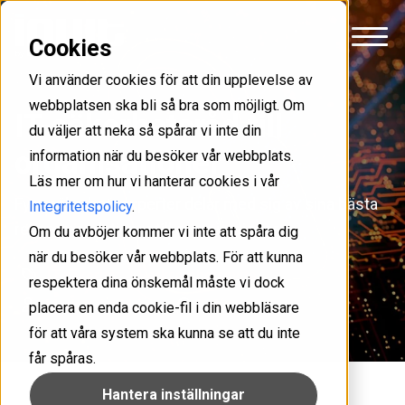
Cookies
Vi använder cookies för att din upplevelse av
webbplatsen ska bli så bra som möjligt. Om
IT-säkerhetsråd till
du väljer att neka så spårar vi inte din
organisationer
information när du besöker vår webbplats.
Läs mer om hur vi hanterar cookies i vår
Fyra säkerhetsexperter delar med sig av sina bästa
Integritetspolicy
.
rekommendationer till organisationer.
Om du avböjer kommer vi inte att spåra dig
när du besöker vår webbplats. För att kunna
IT-säkerhet
Verksamhetsnytta
respektera dina önskemål måste vi dock
Markus Arvidsson
2 min
placera en enda cookie-fil i din webbläsare
för att våra system ska kunna se att du inte
får spåras.
Hantera inställningar