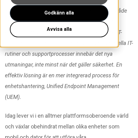
När allt fler växlar mellan att använda datorer, både
Godkänn alla
stationära och bärbara, surfplattor och smarta
Avvisa alla
mobiler i sitt dagliga arbete ökar kraven på din IT-
management. För många företag med traditionella IT-
rutiner och supportprocesser innebär det nya
utmaningar, inte minst när det gäller säkerhet. En
effektiv lösning är en mer integrerad process för
enhetshantering, Unified Endpoint Management
(UEM).
Idag lever vi i en alltmer plattformsoberoende värld
och växlar obehindrat mellan olika enheter som
mobil och dator
för att utföra våra