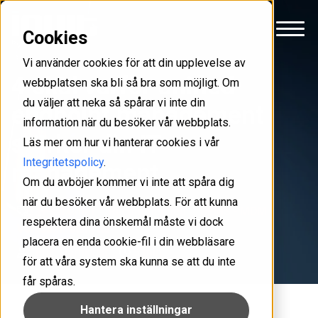
Cookies
Vi använder cookies för att din upplevelse av
4 skäl varför unified
webbplatsen ska bli så bra som möjligt. Om
du väljer att neka så spårar vi inte din
endpoint management
information när du besöker vår webbplats.
stärker din IT-
Läs mer om hur vi hanterar cookies i vår
Integritetspolicy
.
management
Om du avböjer kommer vi inte att spåra dig
när du besöker vår webbplats. För att kunna
IT-säkerhet
Recommended
UEMS - MDM
respektera dina önskemål måste vi dock
Verksamhetsnytta
placera en enda cookie-fil i din webbläsare
Erik Tjärnkvist
5 min
för att våra system ska kunna se att du inte
får spåras.
Hantera inställningar