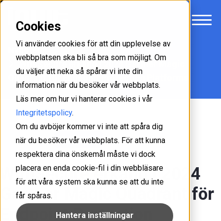
Cookies
Vi använder cookies för att din upplevelse av
Nyheter
webbplatsen ska bli så bra som möjligt. Om
WithSecure erkänd i 2024 Gartner Magic
du väljer att neka så spårar vi inte din
Quadrant för Endpoint Protection Platforms
information när du besöker vår webbplats.
Läs mer om hur vi hanterar cookies i vår
Integritetspolicy
.
Om du avböjer kommer vi inte att spåra dig
IT-säkerhet
2024-10-17
när du besöker vår webbplats. För att kunna
respektera dina önskemål måste vi dock
placera en enda cookie-fil i din webbläsare
WithSecure erkänd i 2024
för att våra system ska kunna se att du inte
Gartner Magic Quadrant för
får spåras.
Endpoint Protection
Hantera inställningar