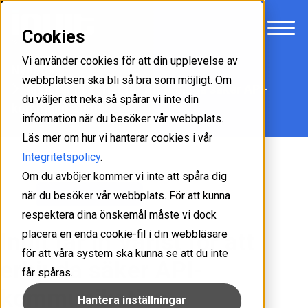
Cookies
Vi använder cookies för att din upplevelse av
Nyheter
webbplatsen ska bli så bra som möjligt. Om
Inuit tar in Varist för att erbjuda säker API-
du väljer att neka så spårar vi inte din
kommunikation
information när du besöker vår webbplats.
Läs mer om hur vi hanterar cookies i vår
Integritetspolicy
.
Om du avböjer kommer vi inte att spåra dig
Företagshändelser
2025-02-06
när du besöker vår webbplats. För att kunna
respektera dina önskemål måste vi dock
placera en enda cookie-fil i din webbläsare
Inuit tar in Varist för att
för att våra system ska kunna se att du inte
erbjuda säker API-
får spåras.
kommunikation
Hantera inställningar