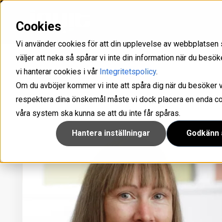
Cookies
Med Inuit som partner får ni det stöd ni behöver för att kunna skapa långsiktiga och lönsamma
Uppfyll kraven som ställs i olika direktiv och förordningar som NIS2, GDPR och ISO/IEC
Optimera er service management med våra lösningar för IT- och kundsupport med intelligens som drivs av GenAI.
Konfigurera, hantera och säkra företagets samtliga mobiler och surfplattor.
IAM-lösning för att han
Ta kontroll över din känsliga infor
Microsoft 365 hantering och rapp
Vi använder cookies för att din upplevelse av webbplatsen 
väljer att neka så spårar vi inte din information när du bes
vi hanterar cookies i vår
Integritetspolicy
.
Om du avböjer kommer vi inte att spåra dig när du besöker v
respektera dina önskemål måste vi dock placera en enda cook
våra system ska kunna se att du inte får spåras.
‹‹ Alla medarbetare
Hantera inställningar
Godkänn a