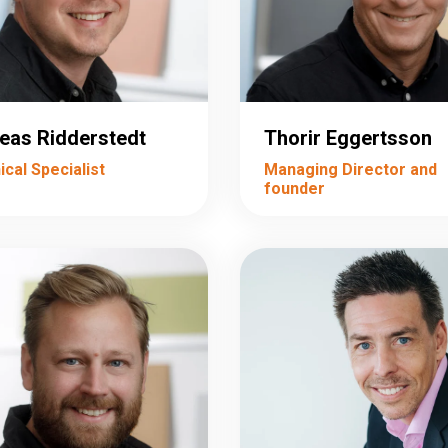
eas Ridderstedt
Thorir Eggertsson
cal Specialist
Managing Director and
founder