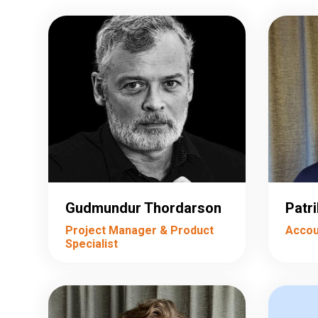
Gudmundur Thordarson
Patri
Project Manager & Product
Accou
Specialist