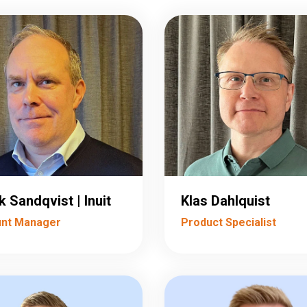
k Sandqvist | Inuit
Klas Dahlquist
nt Manager
Product Specialist