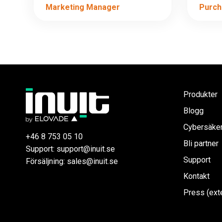
Marketing Manager
Purch
Produkter
Blogg
Cybersäke
+46 8 753 05 10
Bli partner
Support: support@inuit.se
Support
Försäljning: sales@inuit.se
Kontakt
Press (exte