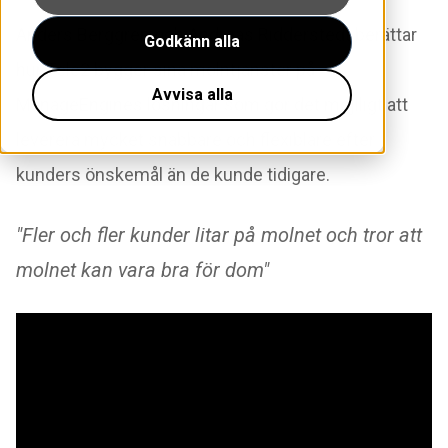
Anders Berggren och Andreas Ridderstedt berättar
Godkänn alla
hur Tele2 bygger sina molntjänster på
Avvisa alla
ManageEngines lösningar som gör det möjlligt att
leverera mycket snabbare och flexiblare efter
kunders önskemål än de kunde tidigare.
"Fler och fler kunder litar på molnet och tror att
molnet kan vara bra för dom"