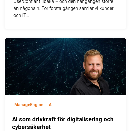
UserConf är tillbaka – och den här gången större
än någonsin. För första gången samlar vi kunder
och IT...
ManageEngine
AI
AI som drivkraft för digitalisering och
cybersäkerhet