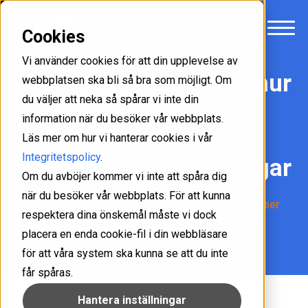
Cookies
Vi använder cookies för att din upplevelse av
[VIDEO] Tele2 berättar hur
webbplatsen ska bli så bra som möjligt. Om
du väljer att neka så spårar vi inte din
de byggt sina
information när du besöker vår webbplats.
molntjänster på
Läs mer om hur vi hanterar cookies i vår
Integritetspolicy
.
ManageEngines lösningar
Om du avböjer kommer vi inte att spåra dig
när du besöker vår webbplats. För att kunna
ManageEngine
Molntjänster
Kundberättelser
respektera dina önskemål måste vi dock
ITSM - Helpdesk
Verksamhetsnytta
placera en enda cookie-fil i din webbläsare
Markus Arvidsson
1 min
för att våra system ska kunna se att du inte
får spåras.
Hantera inställningar