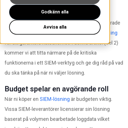
Godkänn alla
I
del ett av denna tvådelade artikelserie
diskuterade
Avvisa alla
vi
varför organisationer bör införa en SIEM-lösning
för att garantera nätsäkerhet. I denna artikel (del 2)
kommer vi att titta närmare på de kritiska
funktionerna i ett SIEM-verktyg och ge dig råd på vad
du ska tänka på när ni väljer lösning.
Budget spelar en avgörande roll
När ni köper en
SIEM-lösning
är budgeten viktig.
Vissa SIEM-leverantörer licensierar sin lösning
baserat på volymen bearbetade loggdata vilket