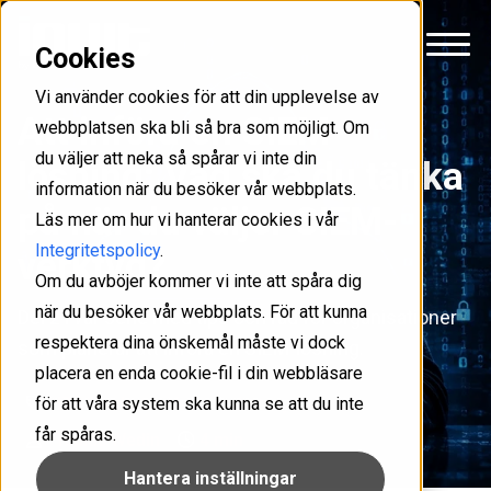
Cookies
Vi använder cookies för att din upplevelse av
Att införa en SIEM-
webbplatsen ska bli så bra som möjligt. Om
du väljer att neka så spårar vi inte din
lösning: Vad ska du tänka
information när du besöker vår webbplats.
på när du väljer SIEM-
Läs mer om hur vi hanterar cookies i vår
Integritetspolicy
.
verktyg?
Om du avböjer kommer vi inte att spåra dig
när du besöker vår webbplats. För att kunna
Del 2 i vår serie med tips och råd för organisationer
respektera dina önskemål måste vi dock
som planerar att införa en SIEM-lösning.
placera en enda cookie-fil i din webbläsare
IT-säkerhet
Verksamhetsnytta
för att våra system ska kunna se att du inte
får spåras.
Tobias Wedin
4 min
Hantera inställningar